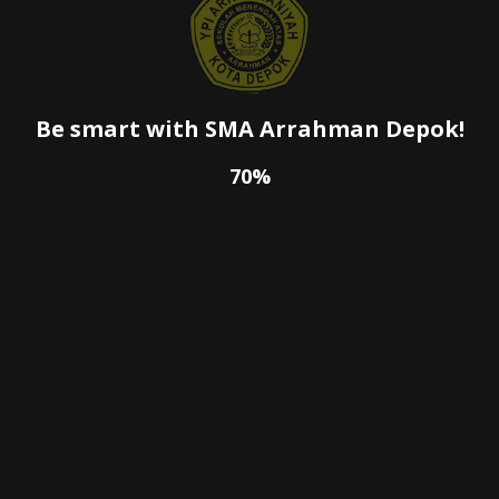
Be smart with SMA Arrahman Depok!
70%
SIS menjadi simbol harmoni antara nilai iman dan semangat