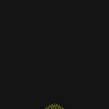
 SMA Arrahman Depok juga menyelenggarakan Pemilihan Ketua da
menjadi wadah pembelajaran demokrasi bagi seluruh siswa, di mana
uaranya untuk memilih pemimpin yang akan menjadi representasi
n wakil ketua OSIS telah melalui tahapan seleksi dan kampanye,
ng kreatif dan membangun. Proses pemilihan dilakukan secara terti
numbuhkan budaya demokrasi yang sehat di kalangan pelajar.
uk tidak hanya menjadi pemilih yang cerdas, tetapi juga calon
elayanan. Pemimpin OSIS diharapkan dapat menjadi teladan bagi
n positif di lingkungan sekolah.