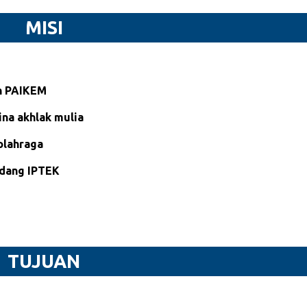
MISI
n PAIKEM
na akhlak mulia
olahraga
idang IPTEK
TUJUAN