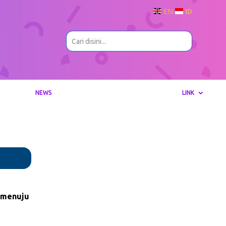
EN
ID
NEWS
LINK
p menuju