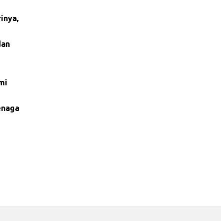
inya,
dan
mi
enaga