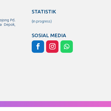
STATISTIK
Bojong Pd.
(in progress)
ta Depok,
SOSIAL MEDIA
privacy
|
sitemap
|
siseko